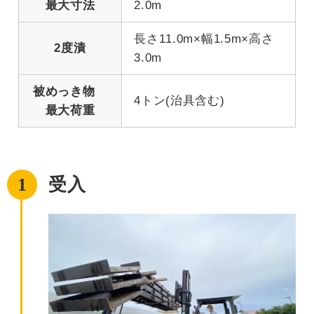
最大寸法
2.0m
長さ11.0m×幅1.5m×高さ
2度漬
3.0m
被めっき物
4トン(治具含む)
最大荷重
1
受入