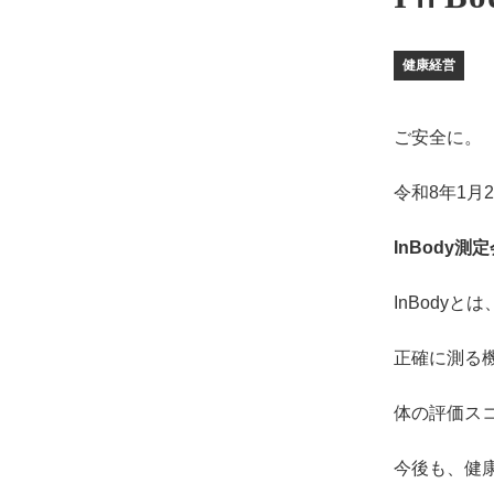
健康経営
ご安全に。
令和8年1月
InBody測
InBody
正確に測る
体の評価ス
今後も、健