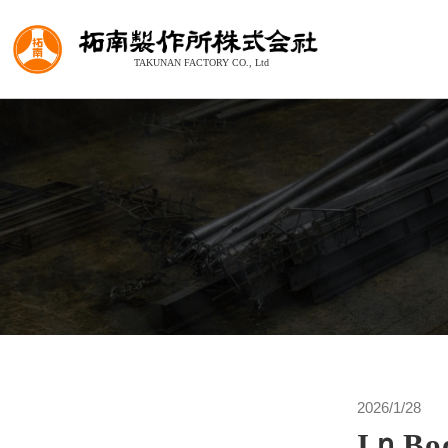
2026/1/28
IｎB