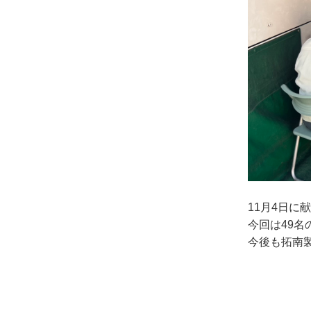
11月4日に
今回は49
今後も拓南